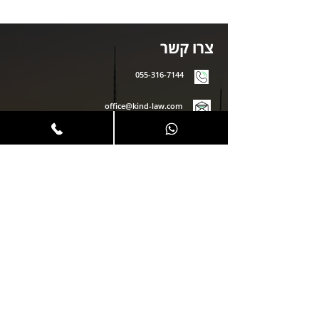
צרו קשר
055-316-7144
office@kind-law.com
הסיבים 40 פתח תקווה, פינת הערבה 1 גבעת שמואל
(בניין SIV) קומה שנייה.
בואו לבקר